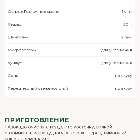
Острое Горчичное масло
1 ст.л.
Кешью
30 г.
Шнитт-лук
2 пуч.
Микрозелень
для украшения
Кунжут
для украшения
Соль
по вкусу
Перец черный свежемолотый
по вкусу
ПРИГОТОВЛЕНИЕ
1.Авокадо очистите и удалите косточку, вилкой
разомните в кашицу, добавьте соль, перец, лимонный
сок и перемешайте.