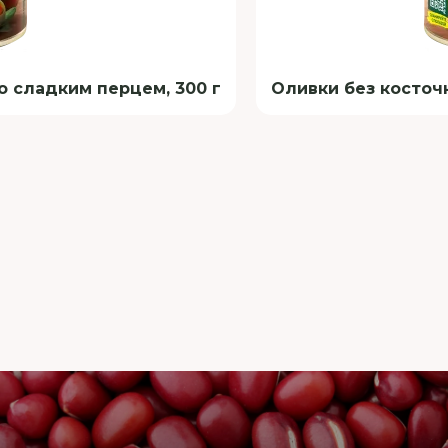
о сладким перцем, 300 г
Оливки без косточк