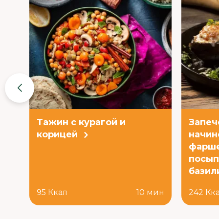
Тажин с курагой и
Запеч
корицей
начин
фарше
посып
базил
95 Ккал
10 мин
242 Кк