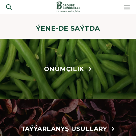
ÝENE-DE SAÝTDA
ÖNÜMÇILIK
TAÝÝARLANYŞ USULLARY