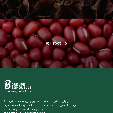
BLOG
Olaryň abadançylygy we planetanyň saglygy
üçin ösümlik iýmitlenme bilen rasiony giňeltmäge
adamlary höweslendirýäris