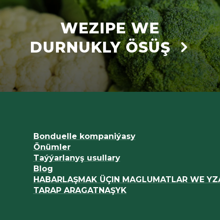
WEZIPE WE
DURNUKLY ÖSÜŞ
Bonduelle kompaniýasy
Önümler
Taýýarlanyş usullary
Blog
HABARLAŞMAK ÜÇIN MAGLUMATLAR WE YZ
TARAP ARAGATNAŞYK