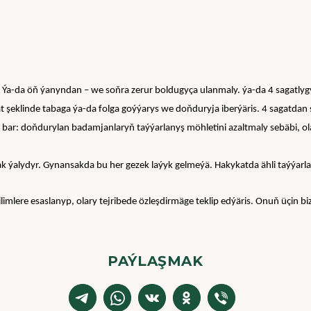
Ýa-da öň ýanyndan – we soňra zerur boldugyça ulanmaly. ýa-da 4 sagatlygyn
gat şeklinde tabaga ýa-da folga goýýarys we doňduryja iberýäris. 4 sagatdan
r: doňdurylan badamjanlaryň taýýarlanyş möhletini azaltmaly sebäbi, olar ş
k ýalydyr. Gynansakda bu her gezek laýyk gelmeýä. Hakykatda ähli taýýarl
lere esaslanyp, olary tejribede özleşdirmäge teklip edýäris. Onuň üçin bi
PAÝLAŞMAK