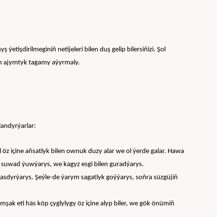
şdirilmeginiň netijeleri bilen duş gelip bilersiňizi. Şol 
n ajymtyk tagamy aýyrmaly.
landyrýarlar:
 öz içine aňsatlyk bilen ownuk duzy alar we ol ýerde galar. Hawa 
 suwad ýuwýarys, we kagyz esgi bilen guradýarys.
basdyrýarys. Şeýle-de ýarym sagatlyk goýýarys, soňra süzgüjiň 
ak eti häs köp çyglylygy öz içine alyp biler, we gök önümiň 