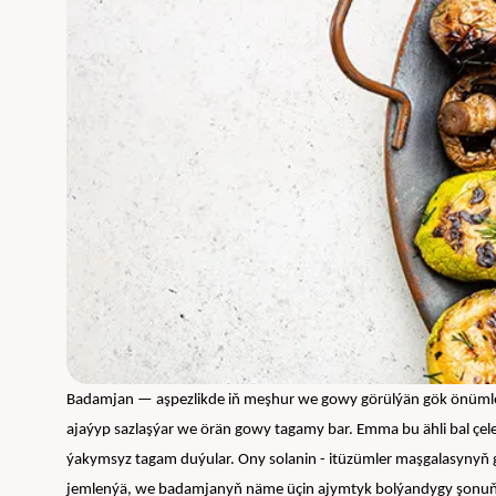
Badamjan — aşpezlikde iň meşhur we gowy görülýän gök önümleriň 
ajaýyp sazlaşýar we örän gowy tagamy bar. Emma bu ähli bal çel
ýakymsyz tagam duýular. Ony solanin - itüzümler maşgalasynyň 
jemlenýä, we badamjanyň näme üçin ajymtyk bolýandygy şonuň bi