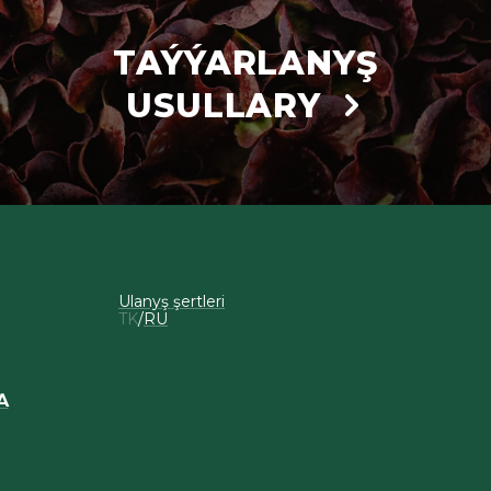
TAÝÝARLANYŞ
USULLARY
Ulanyş şertleri
TK
RU
A