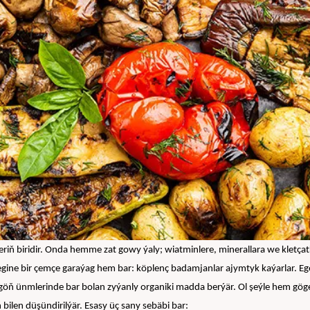
biridir. Onda hemme zat gowy ýaly; wiatminlere, minerallara we kletçatka b
egine bir çemçe garaýag hem bar: köplenç badamjanlar ajymtyk kaýarlar. 
göň ünmlerinde bar bolan zyýanly organiki madda berýär. Ol şeýle hem gög
len düşündirilýär. Esasy üç sany sebäbi bar: