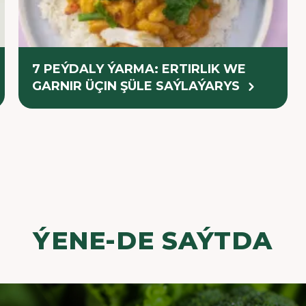
7 PEÝDALY ÝARMA: ERTIRLIK WE
GARNIR ÜÇIN ŞÜLE SAÝLAÝARYS
ÝENE-DE SAÝTDA