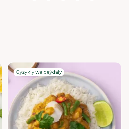
Ň
Gyzykly we peýdaly