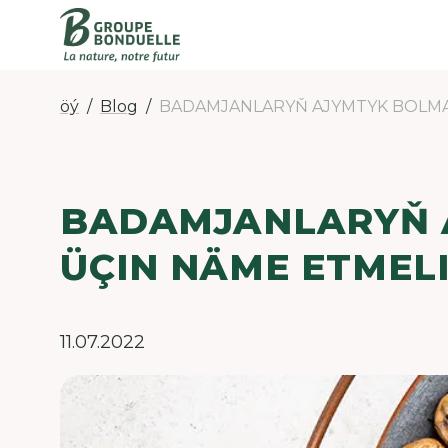
öý
Blog
BADAMJANLARYŇ AJYMTYK BOLMA
BADAMJANLARYŇ 
ÜÇIN NÄME ETMEL
11.07.2022