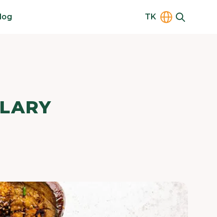
log
TK
LARY