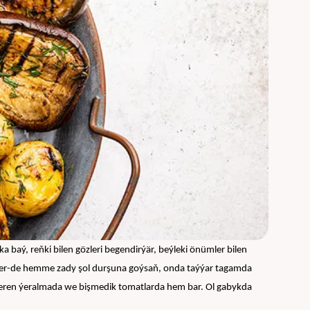
aý, reňki bilen gözleri begendirýär, beýleki önümler bilen 
Eger-de hemme zady şol durşuna goýsaň, onda taýýar tagamda 
eren ýeralmada we bişmedik tomatlarda hem bar. Ol gabykda 