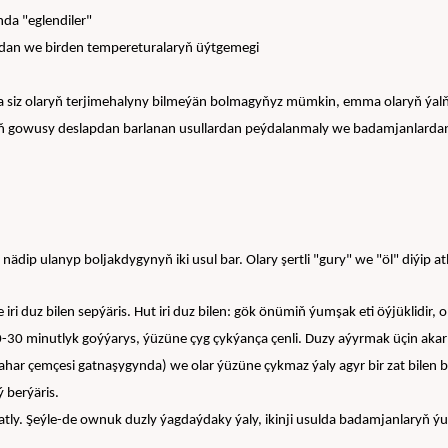
da "eglendiler"
ydan we birden tempereturalaryň üýtgemegi
iz olaryň terjimehalyny bilmeýän bolmagyňyz mümkin, emma olaryň ýalňyş ýeti
, iň gowusy deslapdan barlanan usullardan peýdalanmaly we badamjanlarda
ädip ulanyp boljakdygynyň iki usul bar. Olary şertli "gury" we "öl" diýip at
 duz bilen sepýäris. Hut iri duz bilen: gök önümiň ýumşak eti öýjüklidir, ol
-30 minutlyk goýýarys, ýüzüne çyg çykýança çenli. Duzy aýyrmak üçin akar
nahar çemçesi gatnaşygynda) we olar ýüzüne çykmaz ýaly agyr bir zat bilen 
berýäris.
tly. Şeýle-de ownuk duzly ýagdaýdaky ýaly, ikinji usulda badamjanlaryň ýumş