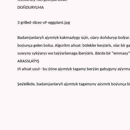
DOŇDURYLMA
3 grilled-slices-of-eggplant.jpg
Badamjanlaryň ajymtyk kakmazlygy üçin, olary doňduryp bolýar. 
boýunça gelen bolsa. Algoritm aňsat: bölekler kesýäris, olar bir 
suwyny sykýarys we taýýarlamaga iberýäris. Bärde bir "emmasy" ba
ARASSLAÝYŞ
Iň aňsat usul - bu ýöne ajymtyk tagamy berýän gabygyny aýyrma
Şeýlelikde, badamjanlaryň ajymtyk tagamyny aýymrk boýunça bilim