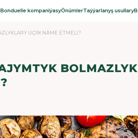
Bonduelle kompaniýasy
Önümler
Taýýarlanyş usullary
B
ZLYKLARY ÜÇIN NÄME ETMELI?
AJYMTYK BOLMAZLYK
I?