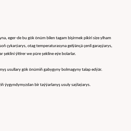
a, eger-de bu gök önüm bilen tagam bişirmek pikiri size ylham 
 soň çykarýarys, otag temperaturasyna gelýänçä çenli garaşýarys, 
eklini ýitirer we püre şekline eýe bolarlar.
anyş usullary gök önümiň gabygyny bolmagyny talap edýär.
ziň ýygyndymyzdan bir taýýarlanyş usuly saýlaýarys.