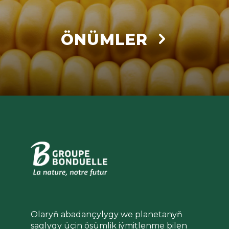
ÖNÜMLER
Olaryň abadançylygy we planetanyň
saglygy üçin ösümlik iýmitlenme bilen