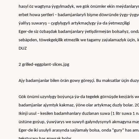
hasyl öz wagtyna ýygylmadyk, we gök önümler ekin meýdanlaryn
erbet howa şertleri – badamjanlaryň bişme döwründe ýygy-ýyg
ýalňyş suwaryş – çyglylygyň artykmaçlygy ýa-da ýetmezçiligi
Eger-de siz özbaşdak badamjanlary ýetişdirmeýän bolsaňyz, onda s
sebäpden, töwekgelçilik etmezlik we tagamy zaýalamazlyk üçin
DUZ
2 grilled-eggplant-slices.jpg
Ajy badamjanlar bilen örän gowy göreşçi. Bu maksatlar üçin duzy n
Gök önümi uzynlygy boýunça ýa-da tegelek görnüşde kesýäris we iri
badamjanlar ajymtyk kakmaz, ýöne olar artykmaç duzly bolar. 20
Ikinji usul – kesilen badamhanlary duzlanan suwa (1 litr suwa 1 
üstüne goýup, ýuwýarys we suwyň galyndysynyň akmagyna maý 
Eger-de iki usulyň arasynda saýlamaly bolsa, onda "gury" has ama
teksturasy has gowşak bolar.