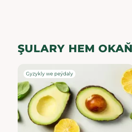
ŞULARY HEM OKA
Gyzykly we peýdaly