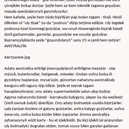
Iýmitlenmegiň esasy - gök önümler, tüwi, noýba görnüşleri we dürli 
çörejikler bolup durýar. Şeýle hem az-kem islendik tagama goşulýan 
masala spesiýalarynyň garyndysydyr.
Hem kafede, şeýle hem öýde bişirilýän päp bolan tagam - thali. Hindi 
dilinden ol "uly tbak" ýa-da "podnos" diýip terjime edilýär. Uly tegelek 
podnosa tüwi tümmegi goýulýar, we onuň töwereginde kiçiräk käseli 
dürli garbanmalar, garnirlar, goşundylar we souslar goýulýar. 
Baýramçylyklarda şeýle "goşundylaryň" sany 25-e çenli hem ýetýär!
AWSTRALIÝA
Австралия.jpg
Adaty awstraliýa ertirligi ýewropalylaryň ertirligine mezeýär - olar 
mýüsli, buterbrodlar, heýgenek, miweler. Ondan soňra bolsa iň 
gyzyklysy başlanýar, mysal üçin, günortan naharyna awstraliýaly 
kenguru etli raguny iýip bilýär. Şeýle et seýrek tagam 
hasaplanylmaýar, ony adaty supermarketde satyn alyp bolýar.
Agşma naharynda bäred - barrakuda balygyny, şleper ýa-da weýbeýt 
(ýerli ownuk balyk) äberilýär. Ony adaty bolmadyk usulda bişirýärler: 
çala ýanýan közlere ot gatyny goýýarlar, soňra balygy goýýarlar, soňra 
ýene oty, soňra bolsa közler bilen ýapýarlar. Emma awstraliýa 
aşhanasynyň wizit karty - bu et içleklisidir. Bu kiçi içlekli (el aýasyndan 
uly bolmadyk) dogralan etden, tomat sousy bilen garylan gatlanan 