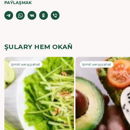
PAÝLAŞMAK
ŞULARY HEM OKAŇ
Iýmit we syýahat
Iýmit we syýahat