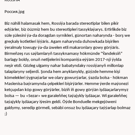
ROSSIÝA
Россия.jpg
Biz nähili halamasak hem, Rossiýa barada stereotiplar bilen pikir 
edýärler, biz öüzmiz hem bu stereotipleri tassyklaýarys. Ertirlikde biz 
süle şülesini ýa-da doragdan syrnikleri, günortan naharynda - borş we 
greçkaly kotletleri iýýäris. Agam naharynda duhowkada bişirilen 
ýeralmaly towugy ýa-da üwelen etli makaronlary gowy görýäris.
Birmeňzeş rus saýlamlaryň tassyknamasy hökmünde "Ýandeksiň" 
barlagy boldy, onuň netijelerini kompaniýa eýýäm 2017-nji ýylda 
neşir etdi. Gözleg ulgamy nahar babatyndaky rossiýanyň millonlap 
talaplaryny seljerdi. Şonda hem anyklanyldy, güýzde hemme kişi 
kömelekleri ýygnaýarlar we olary gowurýarlar, ýazda bolsa - hökman 
Maslenisa baýramynda çelpekleri bişirýärler. Hemme ýerde maýonezi 
ketçupdan köp gowy görýärler, biziň iň gowy görýän işdäaçarlarymyz 
bolsa — bu «Sezar» we garaleňňeç taýajykly işdäaçar. Wi garaleňňeç 
taýajykly işdäaçary iýesim geldi. Öýde Bonduelle mekgejöweni 
galdymy, seredip görmeli, sebäbi onsuz bu işdäaçary taýýarlap bolmaz 
;)