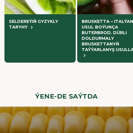
SELDEREÝIŇ GYZYKLY
BRUSKETTA – ITALÝA
TARYHY
USUL BOÝUNÇA
BUTERBROD. DÜRLI
DOLDURMALY
BRUSKETTANYŇ
TAÝÝARLANYŞ USULLA
ÝENE-DE SAÝTDA