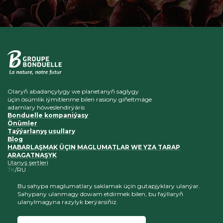
Olaryň abadançylygy we planetanyň saglygy
üçin ösümlik iýmitlenme bilen rasiony giňeltmäge
adamlary höweslendirýäris
Bonduelle kompaniýasy
Önümler
Taýýarlanyş usullary
Blog
HABARLAŞMAK ÜÇIN MAGLUMATLAR WE YZA TARAP
ARAGATNAŞYK
Ulanyş şertleri
TK
RU
Bu sahypa maglumatlary saklamak üçin gutapjyklary ulanýar.
Sahypany ulanmagy dowam etdirmek bilen, bu faýllaryň
ulanylmagyna razylyk berýärsiňiz.
Biziň saýtymyza salgylanmalaryň saklanylmagy şerti bilen
materiallaryň göçürilmegi we ýerleşdirilmegi hoş garşylanýar