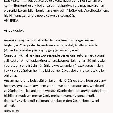
ㅡ
Esasy tagam 
 bu, adatça boluşy ýaly, haýsydyr bir etli tagam we 
garnir. Burgund usuly boýunça et meşhurdyr: ýeralma, makaronlar 
we reňkli kelem bilen buglanan sygyr etiniň bölekleri. We elbetde hem, 
hiç bir fransuz nahary gowy çakyrsyz geçmeýär.
AMERIKA
Америка.jpg
Amerikanlynyň ertiri patraklardan we bekonly heýgenekden 
başlanýar. Olar şeýle-de jemli we arahis pastaly tostlary iýýärler 
(Amerikada arahis pastasyny gaty gowy görýärler!)
Günrotanlyk nahary işiň töweerginde ýerleşýän restoranlarda örän 
çalt geçýär. Amerikada günortan arakesmesi takmynan 30 minutdan 
ybaratdyr, şonuň üçin gürrüňlere we tagamlaryň uzak garaşmalary 
ýok - şol sebäpden hemme kişi burger ýa-da doýuryjy sendwiç bilen 
oňýarlar.
Agşam naharyna bolsa düýpli taýynlyk görýärler: stola hem çorbany, 
hem gyzgyn tagamlary, hem garniri, we birnäçe souslary, we deserti 
goýýarlar. Däp bolanlardan we söýülýänlerden - dolanýan suharlarda 
bişirilen towuk we mesge ýagly mekgejöwen. Siz şony özüňiz 
dadasyňyz gelýärmi? Hökman Bonduelle-den ýaş mekgejöweni 
ulanyň.
BRAZILIÝA