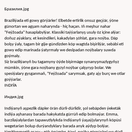
Бразилия.jpg
Braziliýada eti gowy görýärler! Elbetde ertirlik onsuz geçýär, ýöne 
günortan we agşam naharynda - hiç haçan. Iň meşhur nahar 
"Feýžoada" hasaplabylýar. Klassiki taýýarlanyş usuly öz içine alýar: 
doňuz aýaklary, et kesindileri, kakadylan şöhlat, gara noýba. Däp 
bolşy ýaly, tagam bir gije-gündizden köp wagtda bişirilýär, sebäbi eti 
gowy edip marinada ýatyrmaly we deslpadan noýbalary suwda 
goýmaly.
Siz braziliýanyň bu tagamyny öýde bişirmäge synanyşmazlygyňyz 
mümkin, ýöne gara noýbany gyzyl noýbar çalşyryp bolar. We 
spesiýalary gysganmaň, "Feýžoada" sarymsak, gaty ajy burç we otlar 
goýýarlar.
INDIÝA
Индия.jpg
Indiýanyň aşpezlik däpler örän dürli-dürlidir, şol sebäpden ýeketäk 
indiýa aşhanasy barada hakykatda gürrüň edip bolmaýar. Emma, 
barzilaýalylardan tapawutlylykda Indiýanyň ýaşaýjylarynyň köpüsi 
wegetarian bolup durýandyklary barada anyk aýdyp bolýar. 