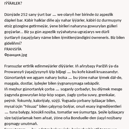
IÝÝÄRLER?
ㅡ
Dünýäde 252 sany ýurt bar 
 we olaryň her birinde öz aşpezlik 
däpleri bar. Käbir halklar diňe ajy nahar iýýärler, käbiri öz durmuşyny 
etsiz gözegine getirmeýär, ýene birileri naharyna gowurylan gülleri 
goşýarlar... Biz şu gün aşpezlik syýahatyna ugraýarys we dürli 
ýurtlaryň ýaşaýjylary näme bilen iýmitlenýändigini öwreneris. Biz bilen 
gideliňmi?
FRANSIÝA
Франция.jpg
Fransuzlar ertirlik edinmeýärler diýýärler. Iň aňrybaşy Parižiň ýa-da 
ㅡ
Prowansyň ýaşaýjysynyň iýip biljegi 
 bu kofe käseli kruassandyr. 
ㅡ
Günortanlyk we agşam nahary bolsa 
 bu ýöne nahar iýmek däl-de, 
maşgala, dostlar, işdeşler bilen ýygnanyşmaga sebäpdir.
ㅡ
Iň meşhur günortanlyk çorba 
 soganly çorbadyr, bu diýmek mesge 
ýagynda gowurylan köp-köp sogan, ýagly çorba suwy, grenkalar, 
peýnir. Ýokumly, kaloriýaly, süýji. Ýogsada çorbany işdäaçar bilen, 
mysal üçin "Nisuaz" bilen çalşyryp bolýar, onuň esasy ingrediýentleri 
ㅡ
 tuna balygy, kösükli noýba, tomatlar we ýumurtga. Şeýle işdäaçary 
size taýýarlamak hem aňsat, ýöne oňa Bonduelle-den ýaşyl noýbany 
goşmagy unutmaň.