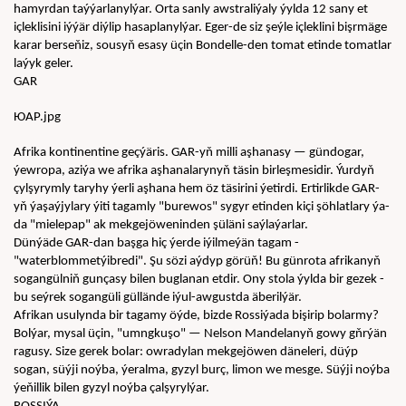
hamyrdan taýýarlanylýar. Orta sanly awstraliýaly ýylda 12 sany et 
içleklisini iýýär diýlip hasaplanylýar. Eger-de siz şeýle içleklini bişrmäge 
karar berseňiz, sousyň esasy üçin Bondelle-den tomat etinde tomatlar 
laýyk geler.
GAR
ЮАР.jpg
Afrika kontinentine geçýäris. GAR-yň milli aşhanasy — gündogar, 
ýewropa, aziýa we afrika aşhanalarynyň täsin birleşmesidir. Ýurdyň 
çylşyrymly taryhy ýerli aşhana hem öz täsirini ýetirdi. Ertirlikde GAR-
yň ýaşaýjylary ýiti tagamly "burewos" sygyr etinden kiçi şöhlatlary ýa-
da "mielepap" ak mekgejöweninden şüläni saýlaýarlar.
Dünýäde GAR-dan başga hiç ýerde iýilmeýän tagam - 
"waterblommetýibredi". Şu sözi aýdyp görüň! Bu günrota afrikanyň 
sogangülniň gunçasy bilen buglanan etdir. Ony stola ýylda bir gezek - 
bu seýrek sogangüli güllände iýul-awgustda äberilýär.
Afrikan usulynda bir tagamy öýde, bizde Rossiýada bişirip bolarmy? 
Bolýar, mysal üçin, "umngkuşo" — Nelson Mandelanyň gowy gňrýän 
ragusy. Size gerek bolar: owradylan mekgejöwen däneleri, düýp 
sogan, süýji noýba, ýeralma, gyzyl burç, limon we mesge. Süýji noýba 
ýeňillik bilen gyzyl noýba çalşyrylýar.