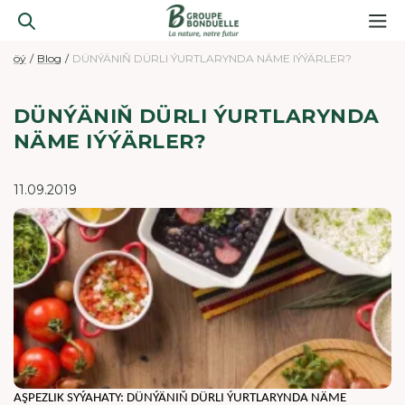
öý
Blog
DÜNÝÄNIŇ DÜRLI ÝURTLARYNDA NÄME IÝÝÄRLER?
DÜNÝÄNIŇ DÜRLI ÝURTLARYNDA
NÄME IÝÝÄRLER?
11.09.2019
AŞPEZLIK SYÝAHATY: DÜNÝÄNIŇ DÜRLI ÝURTLARYNDA NÄME 