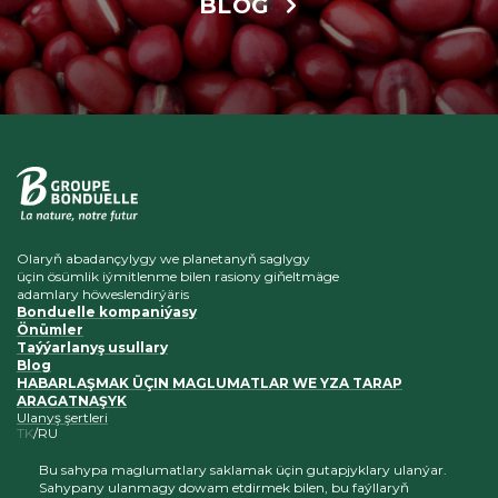
BLOG
Olaryň abadançylygy we planetanyň saglygy
üçin ösümlik iýmitlenme bilen rasiony giňeltmäge
adamlary höweslendirýäris
Bonduelle kompaniýasy
Önümler
Taýýarlanyş usullary
Blog
HABARLAŞMAK ÜÇIN MAGLUMATLAR WE YZA TARAP
ARAGATNAŞYK
Ulanyş şertleri
TK
RU
Bu sahypa maglumatlary saklamak üçin gutapjyklary ulanýar.
Sahypany ulanmagy dowam etdirmek bilen, bu faýllaryň