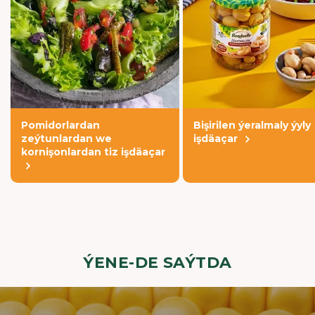
Pomidorlardan
Bişirilen ýeralmaly ýyly
zeýtunlardan we
işdäaçar
kornişonlardan tiz işdäaçar
ÝENE-DE SAÝTDA