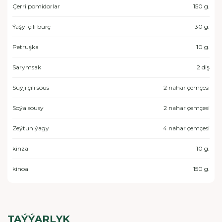
Çerri pomidorlar
150 g.
Ýaşyl çili burç
30 g.
Petruşka
10 g.
Sarymsak
2 diş
Süýji çili sous
2 nahar çemçesi
Soýa sousy
2 nahar çemçesi
Zeýtun ýagy
4 nahar çemçesi
kinza
10 g.
kinoa
150 g.
TAÝÝARLYK