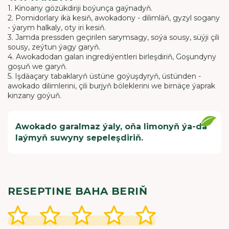
1. Kinoany gözükdiriji boýunça gaýnadyň.
2. Pomidorlary ikä kesiň, awokadony - dilimläň, gyzyl sogany
- ýarym halkaly, oty iri kesiň.
3. Jamda pressden geçirilen sarymsagy, soýa sousy, süýji çili
sousy, zeýtun ýagy garyň.
4. Awokadodan galan ingrediýentleri birleşdiriň, Goşundyny
goşuň we garyň.
5. Işdäaçary tabaklaryň üstüne goýuşdyryň, üstünden -
awokado dilimlerini, çili burjyň böleklerini we birnäçe ýaprak
kinzany goýuň.
Awokado garalmaz ýaly, oňa limonyň ýa-da
laýmyň suwyny sepeleşdiriň.
RESEPTINE BAHA BERIŇ