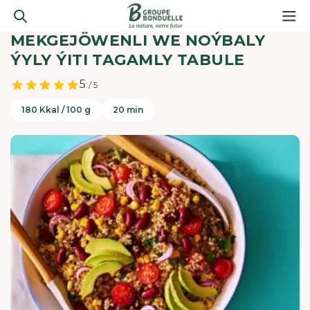
MEKGEJÖWENLI WE NOÝBALY
ÝYLY ÝITI TAGAMLY TABULE
5
/ 5
180 Kkal / 100 g
20 min