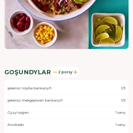
GOŞUNDYLAR
2 porsy
şekersiz noýba bankanyň
1/3
şekersiz mekgejöwen bankanyň
1/3
Gyzyl sogan
1 sany
Awokado
1 sany