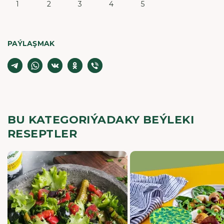
1
2
3
4
5
PAÝLAŞMAK
BU KATEGORIÝADAKY BEÝLEKI
RESEPTLER