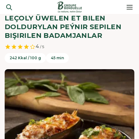
LEÇOLY ÜWELEN ET BILEN
DOLDURYLAN PEÝNIR SEPILEN
BIŞIRILEN BADAMJANLAR
4
/ 5
242 Kkal / 100 g
45 min