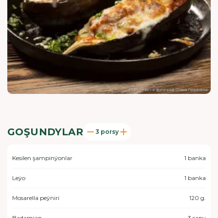
GOŞUNDYLAR
3 porsy
Kesilen şampinýonlar
1 banka
Leýo
1 banka
Mosarella peýniri
120 g.
Badamjan
3 sany