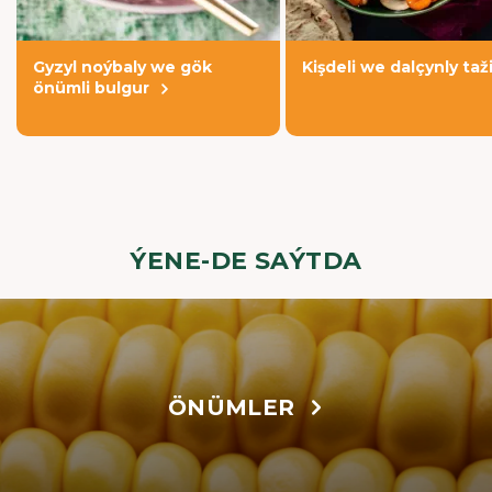
Gyzyl noýbaly we gök
Kişdeli we dalçynly taž
önümli bulgur
ÝENE-DE SAÝTDA
ÖNÜMLER