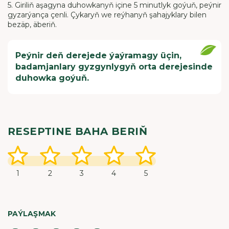
5. Giriliň aşagyna duhowkanyň içine 5 minutlyk goýuň, peýnir
gyzarýança çenli. Çykaryň we reýhanyň şahajyklary bilen
bezäp, äberiň.
Peýnir deň derejede ýaýramagy üçin,
badamjanlary gyzgynlygyň orta derejesinde
duhowka goýuň.
RESEPTINE BAHA BERIŇ
1
2
3
4
5
PAÝLAŞMAK