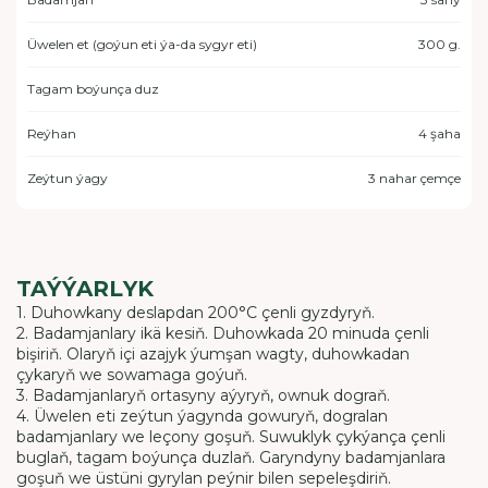
Üwelen et (goýun eti ýa-da sygyr eti)
300 g.
Tagam boýunça duz
Reýhan
4 şaha
Zeýtun ýagy
3 nahar çemçe
TAÝÝARLYK
1. Duhowkany deslapdan 200°C çenli gyzdyryň.
2. Badamjanlary ikä kesiň. Duhowkada 20 minuda çenli
bişiriň. Olaryň içi azajyk ýumşan wagty, duhowkadan
çykaryň we sowamaga goýuň.
3. Badamjanlaryň ortasyny aýyryň, ownuk dograň.
4. Üwelen eti zeýtun ýagynda gowuryň, dogralan
badamjanlary we leçony goşuň. Suwuklyk çykýança çenli
buglaň, tagam boýunça duzlaň. Garyndyny badamjanlara
goşuň we üstüni gyrylan peýnir bilen sepeleşdiriň.