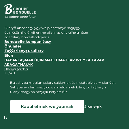
Olaryň abadançylygy we planetanyň saglygy
üçin ösümlik iýmitlenme bilen rasiony giňeltmäge
adamlary höweslendirýäris
Bonduelle kompaniýasy
Önümler
Taýýarlanyş usullary
Blog
HABARLAŞMAK ÜÇIN MAGLUMATLAR WE YZA TARAP
ARAGATNAŞYK
Ulanyş şertleri
TK
RU
Bu sahypa maglumatlary saklamak üçin gutapjyklary ulanýar.
Sahypany ulanmagy dowam etdirmek bilen, bu faýllaryň
ulanylmagyna razylyk berýärsiňiz.
Biziň saýtymyza salgylanmalaryň saklanylmagy şerti bilen
materiallaryň göçürilmegi we ýerleşdirilmegi hoş garşylanýar
Kabul etmek we ýapmak
Jikme-jik
© 2026 Bonduelle Türkmenistan
Saýtyň döredilişi